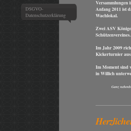
Versammlungen in
DSGVO-
Anfang 2011 ist 
Datenschutzerklärung
Wachlokal.
Zwei ASV Könige
Schützenvereines.
Im Jahr 2009 rich
Kickerturnier aus
Im Moment sind w
in Willich unterw
Ganz nebenbei
Herzlich