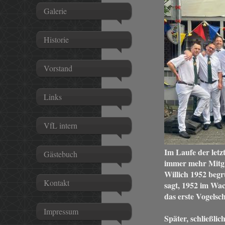
Galerie
Historie
Vorstand
Links
VfL intern
Im Laufe der let
Gästebuch
immer mehr Mitg
Willich 1952 beg
Kontakt
sagt, 1952 im Wa
das erste Vogelsch
Impressum
Später, schließli