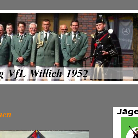
g VfL Willich 1952
men