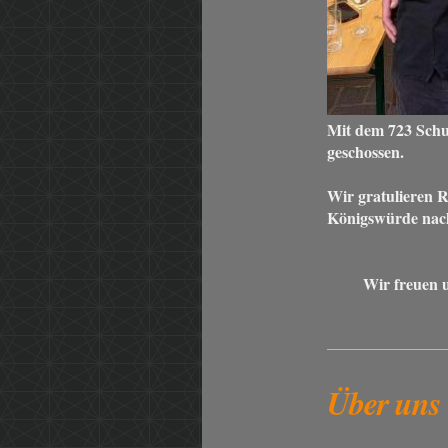
Mit dem 723 Schu
geschossen.
Wir gratulieren R
Königswürde nach
Wir freuen 
Über uns