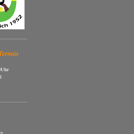
 Termin
20Uhr
g
en