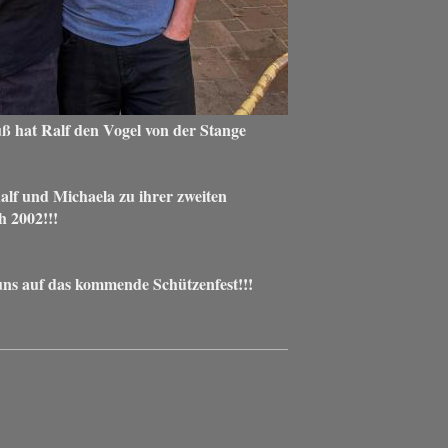
ß hat Ralf den Vogel von der Stange
alf und Michaela zu ihrer zweiten
 2002!!!
uns auf das kommende Schützenfest!!!