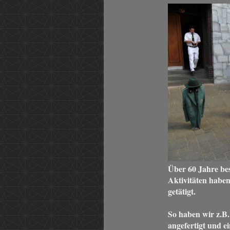
Über 60 Jahre bes
Aktivitäten habe
getätigt.
So haben wir z.B.
angefertigt und e