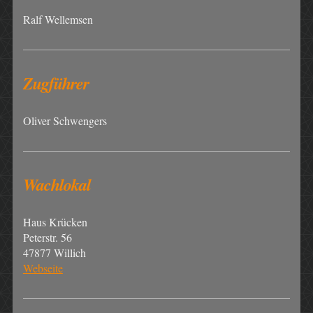
Ralf Wellemsen
Zugführer
Oliver Schwengers
Wachlokal
Haus Krücken
Peterstr. 56
47877 Willich
Webseite